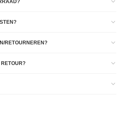
ORRAAD?
OSTEN?
LEN/RETOURNEREN?
D RETOUR?