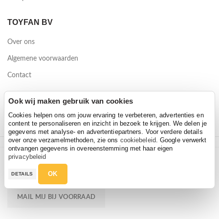
TOYFAN BV
Over ons
Algemene voorwaarden
Contact
Waterwinweg 9
Ook wij maken gebruik van cookies
7572 PD Oldenzaal
Cookies helpen ons om jouw ervaring te verbeteren, advertenties en
content te personaliseren en inzicht in bezoek te krijgen. We delen je
gegevens met analyse- en advertentiepartners. Voor verdere details
over onze verzamelmethoden, zie ons
cookiebeleid
. Google verwerkt
ontvangen gegevens in overeenstemming met haar eigen
2026 Toyfan BV
privacybeleid
Disney Minnie Mouse Sweetest Little Thing
Disney Minnie Mouse Sweetest Little Thing
Privacy policy
-
Disclaimer
OK
DETAILS
€
49,00
€
59,95
€
49,00
€
59,95
MAIL MIJ BIJ VOORRAAD