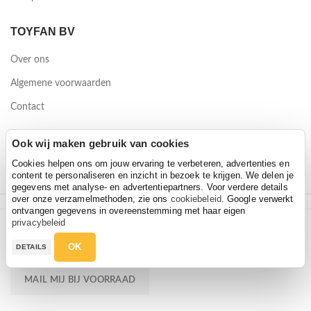
TOYFAN BV
Over ons
Algemene voorwaarden
Contact
Waterwinweg 9
Ook wij maken gebruik van cookies
7572 PD Oldenzaal
Cookies helpen ons om jouw ervaring te verbeteren, advertenties en
content te personaliseren en inzicht in bezoek te krijgen. We delen je
gegevens met analyse- en advertentiepartners. Voor verdere details
over onze verzamelmethoden, zie ons
cookiebeleid
. Google verwerkt
ontvangen gegevens in overeenstemming met haar eigen
2026 Toyfan BV
privacybeleid
Disney Trolley rugzak 3D Cars 3 Piston Cup
Disney Trolley rugzak 3D Cars 3 Piston Cup
Privacy policy
-
Disclaimer
OK
DETAILS
€
24,95
€
24,95
MAIL MIJ BIJ VOORRAAD