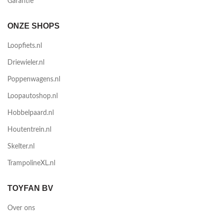
Garantie
ONZE SHOPS
Loopfiets.nl
Driewieler.nl
Poppenwagens.nl
Loopautoshop.nl
Hobbelpaard.nl
Houtentrein.nl
Skelter.nl
TrampolineXL.nl
TOYFAN BV
Over ons